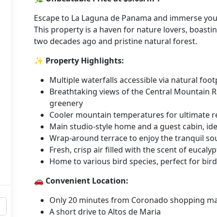
Escape to La Laguna de Panama and immerse yourse
This property is a haven for nature lovers, boast
two decades ago and pristine natural forest.
✨
Property Highlights:
Multiple waterfalls accessible via natural fo
Breathtaking views of the Central Mountain R
greenery
Cooler mountain temperatures for ultimate r
Main studio-style home and a guest cabin, ide
Wrap-around terrace to enjoy the tranquil so
Fresh, crisp air filled with the scent of eucaly
Home to various bird species, perfect for bi
🚗
Convenient Location:
Only 20 minutes from Coronado shopping ma
A short drive to Altos de Maria