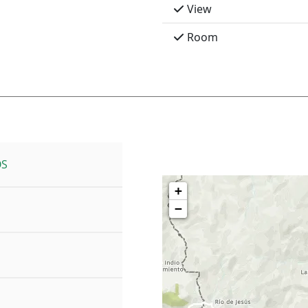
View
Room
OS
+
−