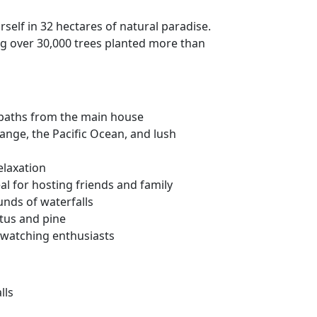
lf in 32 hectares of natural paradise.
ing over 30,000 trees planted more than
otpaths from the main house
ange, the Pacific Ocean, and lush
elaxation
al for hosting friends and family
unds of waterfalls
ptus and pine
rdwatching enthusiasts
lls