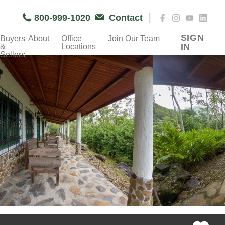
|
800-999-1020
Contact
SIGN
Buyers
About
Office
Join Our Team
IN
&
Locations
Sellers